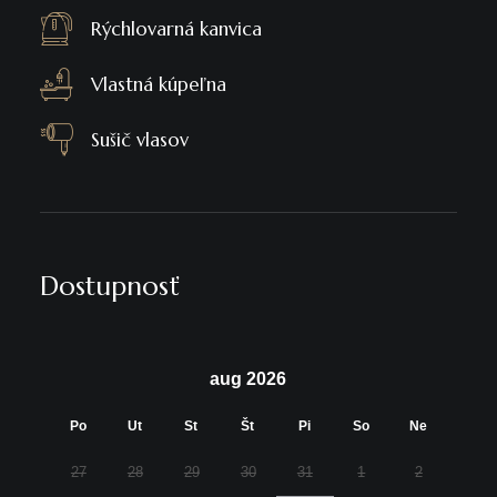
Rýchlovarná kanvica
Vlastná kúpeľna
Sušič vlasov
Dostupnosť
aug 2026
Po
Ut
St
Št
Pi
So
Ne
27
28
29
30
31
1
2