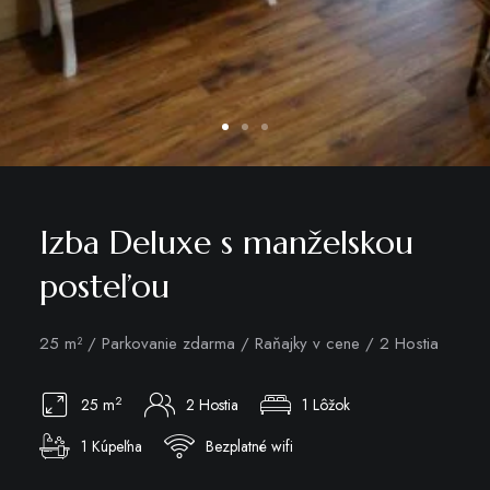
Izba Deluxe s manželskou
posteľou
25 m² / Parkovanie zdarma / Raňajky v cene / 2 Hostia
2
25 m
2 Hostia
1 Lôžok
1 Kúpeľna
Bezplatné wifi