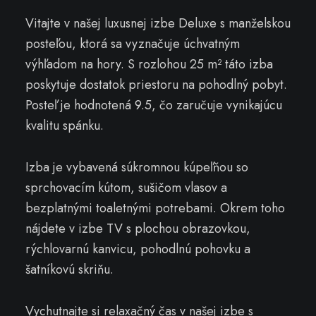
Vitajte v našej luxusnej izbe Deluxe s manželskou
posteľou, ktorá sa vyznačuje úchvatným
výhľadom na hory. S rozlohou 25 m² táto izba
poskytuje dostatok priestoru na pohodlný pobyt.
Posteľ je hodnotená 9.5, čo zaručuje vynikajúcu
kvalitu spánku.
Izba je vybavená súkromnou kúpeľňou so
sprchovacím kútom, sušičom vlasov a
bezplatnými toaletnými potrebami. Okrem toho
nájdete v izbe TV s plochou obrazovkou,
rýchlovarnú kanvicu, pohodlnú pohovku a
šatníkovú skriňu.
Vychutnajte si relaxačný čas v našej izbe s