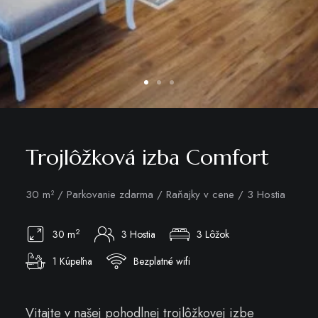
Trojlôžková izba Comfort
30 m² / Parkovanie zdarma / Raňajky v cene / 3 Hostia
2
30 m
3 Hostia
3 Lôžok
1 Kúpeľna
Bezplatné wifi
Vitajte v našej pohodlnej trojlôžkovej izbe