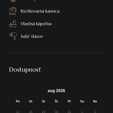
Rýchlovarná kanvica
Vlastná kúpeľna
Sušič vlasov
Dostupnosť
aug 2026
Po
Ut
St
Št
Pi
So
Ne
27
28
29
30
31
1
2