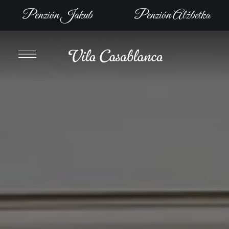
Penzión Jakub
Penzión Alžbetka